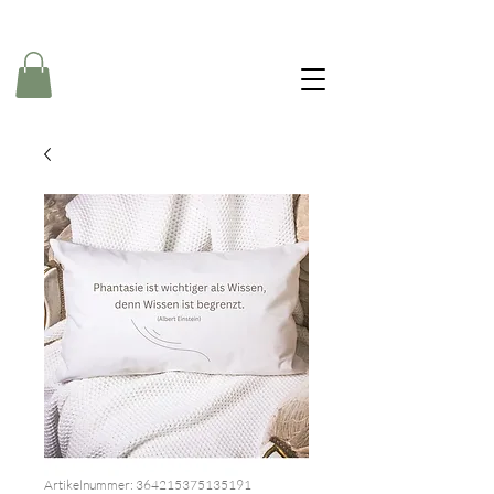
Artikelnummer: 364215375135191